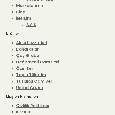
Markalarımız
Blog
İletişim
S.S.S
Ürünler
Aksu Lezzetleri
Baharatlar
Çay Grubu
Değirmenli Cam Seri
Özel Seri
Toplu Tüketim
Tuzluklu Cam Seri
Üstad Grubu
Müşteri Hizmetleri
Gizlilik Politikası
K.V.K.K