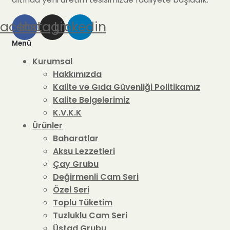
Facebook
Instagram
Linkedin
Menü
Kurumsal
Hakkımızda
Kalite ve Gıda Güvenliği Politikamız
Kalite Belgelerimiz
K.V.K.K
Ürünler
Baharatlar
Aksu Lezzetleri
Çay Grubu
Değirmenli Cam Seri
Özel Seri
Toplu Tüketim
Tuzluklu Cam Seri
Üstad Grubu