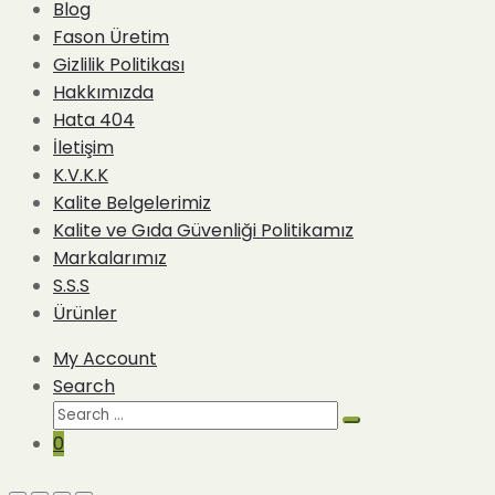
Blog
Fason Üretim
Gizlilik Politikası
Hakkımızda
Hata 404
İletişim
K.V.K.K
Kalite Belgelerimiz
Kalite ve Gıda Güvenliği Politikamız
Markalarımız
S.S.S
Ürünler
My Account
Search
Search
Search
for:
0