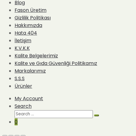
Blog
Fason Üretim
Gizlilik Politikası
Hakkımızda
Hata 404
İletişim
K.V.K.K
Kalite Belgelerimiz
Kalite ve Gıda Güvenliği Politikamız
Markalarımız
S.S.S
Ürünler
My Account
Search
Search
Search
for:
0