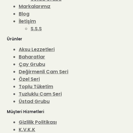
Markalarımız
Blog
İletişim
S.S.S
Ürünler
Aksu Lezzetleri
Baharatlar
Çay Grubu
Değirmenli Cam Seri
Özel Seri
Toplu Tüketim
Tuzluklu Cam Seri
Üstad Grubu
Müşteri Hizmetleri
Gizlilik Politikası
K.V.K.K