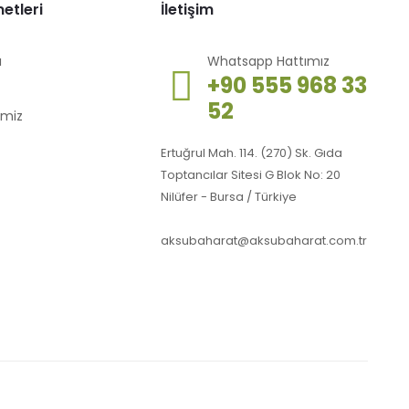
etleri
İletişim
ı
Whatsapp Hattımız
+90 555 968 33
52
imiz
Ertuğrul Mah. 114. (270) Sk. Gıda
Toptancılar Sitesi G Blok No: 20
Nilüfer - Bursa / Türkiye
aksubaharat@aksubaharat.com.tr