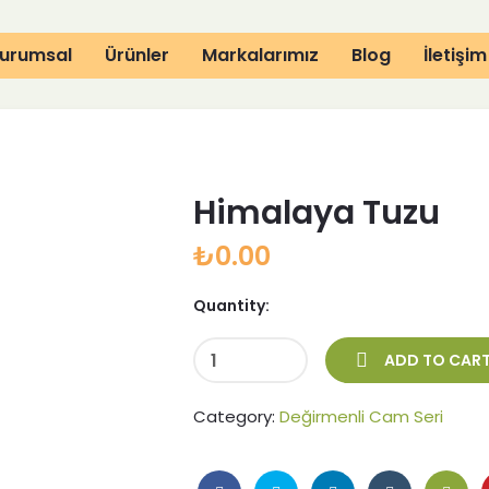
urumsal
Ürünler
Markalarımız
Blog
İletişim
imalaya Tuzu
Himalaya Tuzu
₺
0.00
Quantity:
ADD TO CAR
Category:
Değirmenli Cam Seri