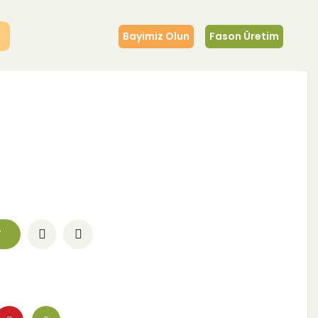
Bayimiz Olun
Fason Üretim
T