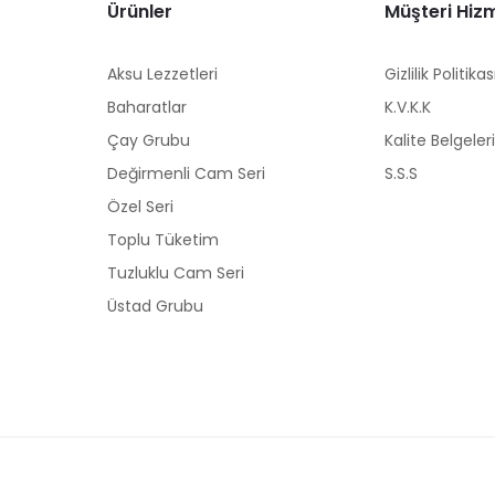
Ürünler
Müşteri Hizm
Aksu Lezzetleri
Gizlilik Politikas
Baharatlar
K.V.K.K
Çay Grubu
Kalite Belgeler
Değirmenli Cam Seri
S.S.S
Özel Seri
Toplu Tüketim
Tuzluklu Cam Seri
Üstad Grubu