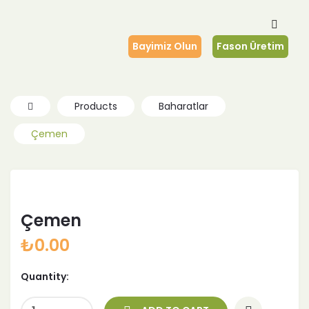
Bayimiz Olun
Fason Üretim
Products
Baharatlar
Çemen
Çemen
₺
0.00
Quantity: